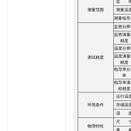
盐
测量范围
测量温
测量电导
盐密分辨
盐密满量
精度
温度分辨
温度满量
测试精度
精度
电导率分
率
电导率满
程精度
运行温
环境条件
存储温
湿
尺
物理特性
重