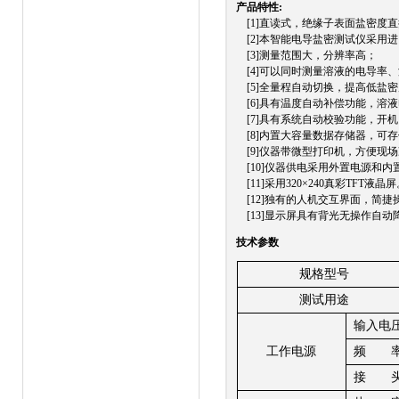
产品特性:
[1]直读式，绝缘子表面盐密度
[2]本智能电导盐密测试仪采用
[3]测量范围大，分辨率高；
[4]可以同时测量溶液的电导率
[5]全量程自动切换，提高低盐
[6]具有温度自动补偿功能，溶液
[7]具有系统自动校验功能，开
[8]内置大容量数据存储器，可存储
[9]仪器带微型打印机，方便现
[10]仪器供电采用外置电源和
[11]采用320×240真彩TFT
[12]独有的人机交互界面，简捷
[13]显示屏具有背光无操作自
技术参数
规格型号
测试用途
输入电
工作电源
频
接