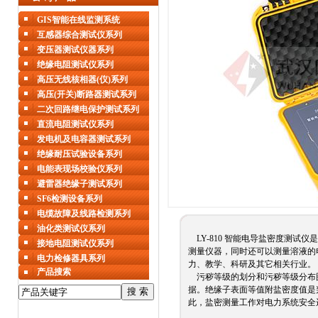
GIS智能在线监测系统
互感器综合测试仪系列
变压器测试仪器系列
绝缘电阻测试仪系列
高压无线核相器(仪)系列
高压(开关)断路器测试系列
二次回路继电保护测试系列
直流电阻测试仪系列
发电机及电容器测试系列
绝缘耐压试验设备系列
电能表现场校验仪系列
避雷器绝缘子测试系列
SF6检测设备系列
电缆故障及线路检测系列
油化类测试仪系列
LY-810 智能电导盐密度测试
接地电阻测试仪系列
测量仪器，同时还可以测量溶液的
电力检修器具系列
力、教学、科研及其它相关行业。
产品搜索
污秽等级的划分和污秽等级分布
据。绝缘子表面等值附盐密度值是
此，盐密测量工作对电力系统安全