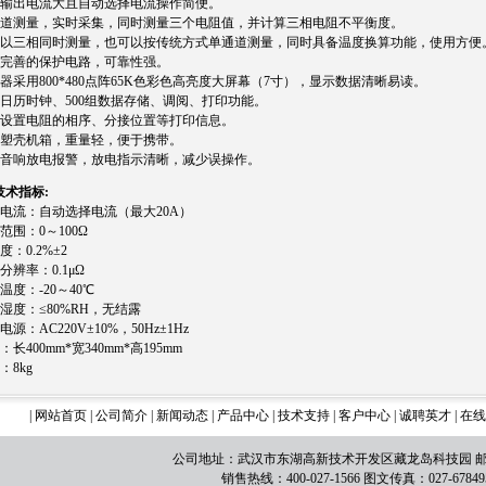
器输出电流大且自动选择电流操作简便。
通道测量，实时采集，同时测量三个电阻值，并计算三相电阻不平衡度。
可以三相同时测量，也可以按传统方式单通道测量，同时具备温度换算功能，使用方便
有完善的保护电路，可靠性强。
示器采用800*480点阵65K色彩色高亮度大屏幕（7寸），显示数据清晰易读。
置日历时钟、500组数据存储、调阅、打印功能。
以设置电阻的相序、分接位置等打印信息。
业塑壳机箱，重量轻，便于携带。
有音响放电报警，放电指示清晰，减少误操作。
技术指标:
出电流：自动选择电流（最大20A）
范围：0～100Ω
度：0.2%±2
分辨率：0.1μΩ
温度：-20～40℃
湿度：≤80%RH，无结露
电源：AC220V±10%，50Hz±1Hz
：长400mm*宽340mm*高195mm
：8kg
|
网站首页
|
公司简介
|
新闻动态
|
产品中心
|
技术支持
|
客户中心
|
诚聘英才
|
在线
公司地址：武汉市东湖高新技术开发区藏龙岛科技园 邮编：
销售热线：400-027-1566 图文传真：027-67849