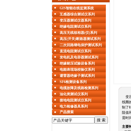
GIS智能在线监测系统
互感器综合测试仪系列
变压器测试仪器系列
绝缘电阻测试仪系列
高压无线核相器(仪)系列
高压(开关)断路器测试系列
二次回路继电保护测试系列
直流电阻测试仪系列
发电机及电容器测试系列
绝缘耐压试验设备系列
电能表现场校验仪系列
避雷器绝缘子测试系列
SF6检测设备系列
电缆故障及线路检测系列
油化类测试仪系列
变压
接地电阻测试仪系列
线圈
电力检修器具系列
制了
产品搜索
阻值
需时
主要