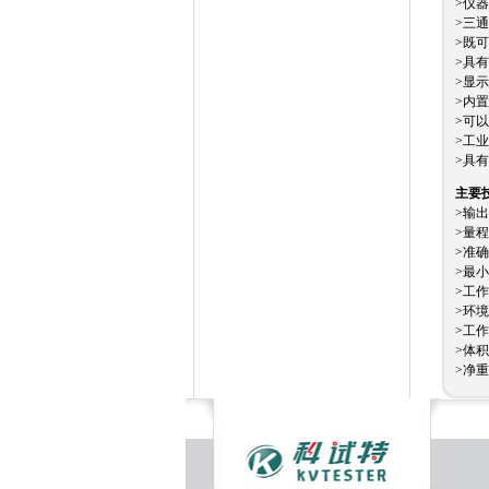
>仪
>三
>既
>具
>显
>内
>可
>工
>具
主要
>输
>量程
>准确
>最小
>工作
>环境
>工作
>体积
>净重