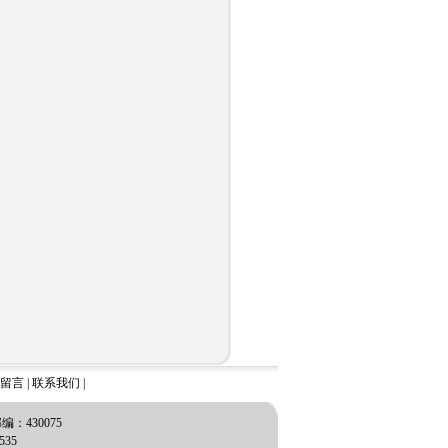
。
留言
|
联系我们
|
430075
535