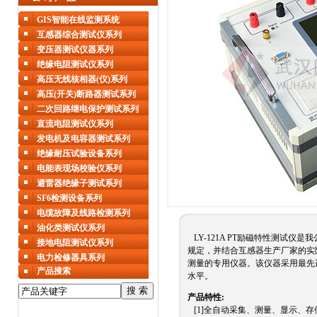
GIS智能在线监测系统
互感器综合测试仪系列
变压器测试仪器系列
绝缘电阻测试仪系列
高压无线核相器(仪)系列
高压(开关)断路器测试系列
二次回路继电保护测试系列
直流电阻测试仪系列
发电机及电容器测试系列
绝缘耐压试验设备系列
电能表现场校验仪系列
避雷器绝缘子测试系列
SF6检测设备系列
电缆故障及线路检测系列
油化类测试仪系列
LY-121A PT励磁特性测试仪是我
接地电阻测试仪系列
规定，并结合互感器生产厂家的实
电力检修器具系列
测量的专用仪器。该仪器采用最先
产品搜索
水平。
产品特性:
[1]全自动采集、测量、显示、