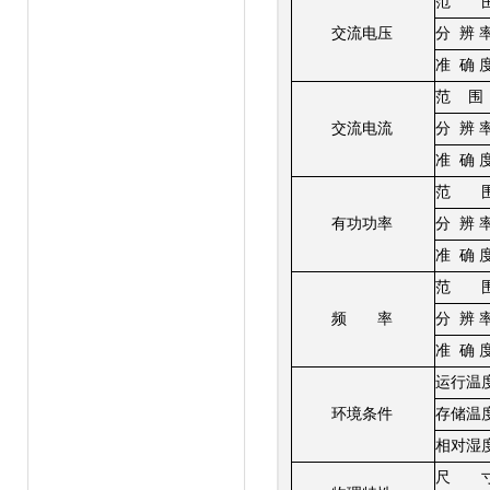
范
交流电压
分
辨
准
确
范
围
交流电流
分
辨
准
确
范
有功功率
分
辨
准
确
范
频
率
分
辨
准
确
运行温
环境条件
存储温
相对湿
尺