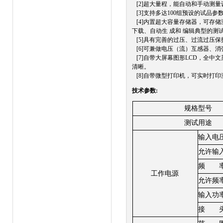
[2]超大量程，能自动和手动测
[3]支持多达100组预设的试
[4]内置超大容量存储器，可存储
下载、自动生 成和 编辑典型的测
[5]具有完善的过压、过流过压
[6]可兼做电压（流）互感器、
[7]自带大屏幕图形LCD，全
清晰。
[8]自带微型打印机，可实时打印
技术参数:
规格型号
测试用途
输入电
允许输
频
工作电源
允许频
输入功
接