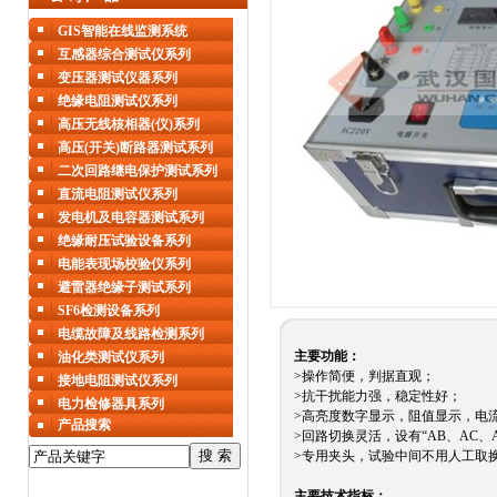
GIS智能在线监测系统
互感器综合测试仪系列
变压器测试仪器系列
绝缘电阻测试仪系列
高压无线核相器(仪)系列
高压(开关)断路器测试系列
二次回路继电保护测试系列
直流电阻测试仪系列
发电机及电容器测试系列
绝缘耐压试验设备系列
电能表现场校验仪系列
避雷器绝缘子测试系列
SF6检测设备系列
电缆故障及线路检测系列
主要功能：
油化类测试仪系列
>操作简便，判据直观；
接地电阻测试仪系列
>抗干扰能力强，稳定性好；
电力检修器具系列
>高亮度数字显示，阻值显示，电
产品搜索
>回路切换灵活，设有“AB、AC
>专用夹头，试验中间不用人工取
主要技术指标：