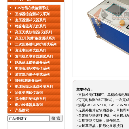
GIS智能在线监测系统
互感器综合测试仪系列
变压器测试仪器系列
绝缘电阻测试仪系列
高压无线核相器(仪)系列
高压(开关)断路器测试系列
二次回路继电保护测试系列
直流电阻测试仪系列
发电机及电容器测试系列
绝缘耐压试验设备系列
电能表现场校验仪系列
避雷器绝缘子测试系列
SF6检测设备系列
电缆故障及线路检测系列
主要特点：
油化类测试仪系列
>支持检测CT和PT、单机输出电压0-25
接地电阻测试仪系列
>
可同时检测3组CT测试，一次完成
电力检修器具系列
>满足
GB 1207-2006、GB 1208-200
产品搜索
>无需外接其它辅助设备，单机即可
>自带微型快速打印机、可直接现场
>采用智能控制器，操作简单.
>大屏幕液晶，图形化显示接口.