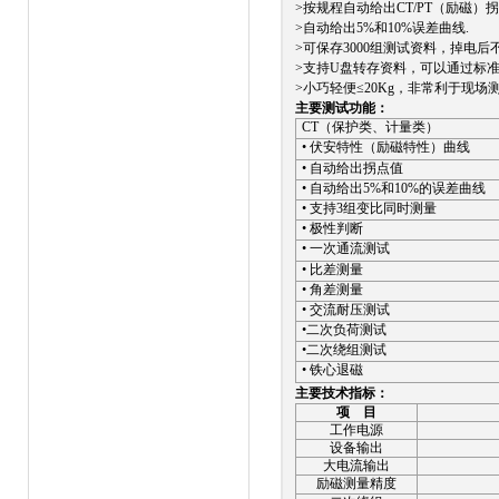
>按规程自动给出CT/PT（励磁）拐
>自动给出5%和10%误差曲线.
>可保存3000组测试资料，掉电后不
>支持U盘转存资料，可以通过标准
>小巧轻便≤20Kg，非常利于现场测
主要测试功能：
CT
（保护类、计量类）
•
伏安特性（励磁特性）曲线
•
自动给出拐点值
•
自动给出
5%
和
10%
的误差曲线
•
支持3组
变比同时测量
•
极性判断
•
一次通流测试
•
比差测量
•
角差测量
•
交流耐压测试
•
二次负荷测试
•
二次绕组测试
•
铁心退磁
主要技术指标：
项
目
工作电源
设备输出
大电流输出
励磁测量精度