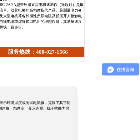
RC-2A/3A
型变压器直流电阻速测仪（微欧计）是取
流单、双臂电桥的高精度换代产品。
是测量电力变
及大型电机等各种感性负载电阻及低压开关接触电
电线电缆或焊缝接口电阻的理想仪器，其测量速度
桥快一百多倍。
服务热线：400-027-1566
晶显示环境温度或测试电流值，克服了其它同
测速快、精度高、显示直观、抗干扰能力强、