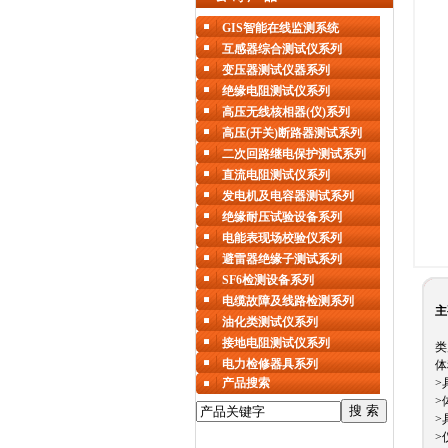
GIS智能在线监测系统
互感器综合测试仪系列
变压器测试仪器系列
绝缘电阻测试仪系列
高压无线核相器(仪)系列
高压(开关)断路器测试系列
二次回路继电保护测试系列
直流电阻测试仪系列
发电机及电容器测试系列
绝缘耐压试验设备系列
电能表现场校验仪系列
避雷器绝缘子测试系列
SF6检测设备系列
电缆故障及线路检测系列
主
油化类测试仪系列
仪
接地电阻测试仪系列
类
电力检修器具系列
体
产品搜索
>
>
>
>