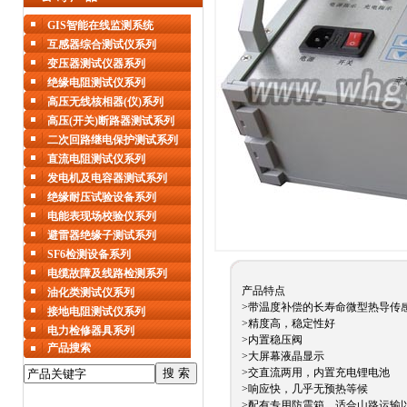
GIS智能在线监测系统
互感器综合测试仪系列
变压器测试仪器系列
绝缘电阻测试仪系列
高压无线核相器(仪)系列
高压(开关)断路器测试系列
二次回路继电保护测试系列
直流电阻测试仪系列
发电机及电容器测试系列
绝缘耐压试验设备系列
电能表现场校验仪系列
避雷器绝缘子测试系列
SF6检测设备系列
电缆故障及线路检测系列
产品特点
油化类测试仪系列
>带温度补偿的长寿命微型热导传
接地电阻测试仪系列
>精度高，稳定性好
电力检修器具系列
>内置稳压阀
产品搜索
>大屏幕液晶显示
>交直流两用，内置充电锂电池
>响应快，几乎无预热等候
>配有专用防震箱，适合山路运输