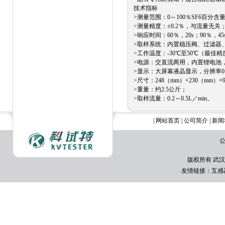
技术指标
>测量范围：0～100％SF6百
>测量精度：±0.2％，与流量
>响应时间：60％，20s；90％
>取样系统：内置稳压阀、过
>工作温度：-30℃至50℃（最
>电源：交直流两用，内置锂电
>显示：大屏幕液晶显示，分辨率0
>尺寸：248（mm）×230（mm
>重量：约2.5公斤；
>取样流量：0.2～0.5L／min。
|
网站首页
|
公司简介
|
新闻
公
版权所有 武汉
友情链接：
互感