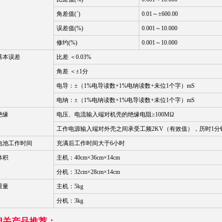
角差值(ˊ)
0.01～±600.00
误差值(%)
0.001～10.000
修约(%)
0.001～10.000
基本误差
比差 ＜0.03%
角差 ＜±1分
电导：±（1%电导读数+1%电纳读数+未位1个字）mS
电纳：±（1%电纳读数+1%电导读数+未位1个字）mS
绝缘
电压、电流输入端对机壳的绝缘电阻≥100MΩ
工作电源输入端对外壳之间承受工频2KV（有效值），历时1分
电池工作时间
充满后工作时间大于6小时
体积
主机：40cm×36cm×14cm
分机：32cm×28cm×14cm
重量
主机：5kg
分机：3kg
相关产品推荐：