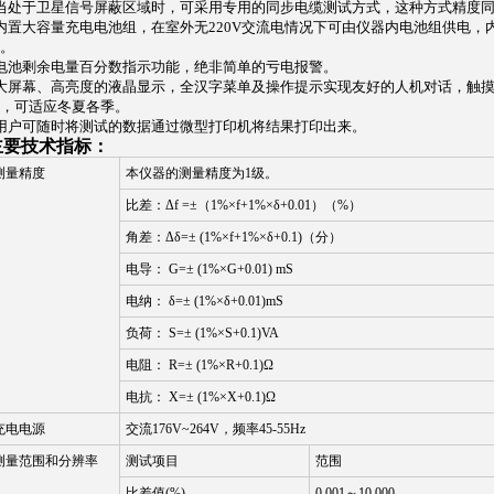
当处于卫星信号屏蔽区域时，可采用专用的同步电缆测试方式，这种方式精度
内置大容量充电电池组，在室外无220V交流电情况下可由仪器内电池组供电
。
电池剩余电量百分数指示功能，绝非简单的亏电报警。
大屏幕、高亮度的液晶显示，全汉字菜单及操作提示实现友好的人机对话，触
，可适应冬夏各季。
用户可随时将测试的数据通过微型打印机将结果打印出来。
主要技术指标：
测量精度
本仪器的测量精度为1级。
比差：Δf =±（1%×f+1%×δ+0.01）（%）
角差：Δδ=± (1%×f+1%×δ+0.1)（分）
电导： G=± (1%×G+0.01) mS
电纳： δ=± (1%×δ+0.01)mS
负荷： S=± (1%×S+0.1)VA
电阻： R=± (1%×R+0.1)Ω
电抗： X=± (1%×X+0.1)Ω
充电电源
交流176V~264V，频率45-55Hz
测量范围和分辨率
测试项目
范围
比差值(%)
0.001～10.000