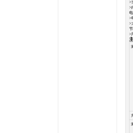
>
>
电
>
>
节
>