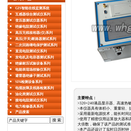
GIS智能在线监测系统
互感器综合测试仪系列
变压器测试仪器系列
绝缘电阻测试仪系列
高压无线核相器(仪)系列
高压(开关)断路器测试系列
二次回路继电保护测试系列
直流电阻测试仪系列
发电机及电容器测试系列
绝缘耐压试验设备系列
电能表现场校验仪系列
避雷器绝缘子测试系列
SF6检测设备系列
电缆故障及线路检测系列
油化类测试仪系列
主要特点：
接地电阻测试仪系列
>
320×240液晶显示器、高速热
电力检修器具系列
>本仪器具有体积小、重量轻、
产品搜索
>采用最新电源技术，能长时间
>使用了精密仪用运算放大器和
大倍数，确保了该产品的测试准
>本产品还设计了实时日历时钟