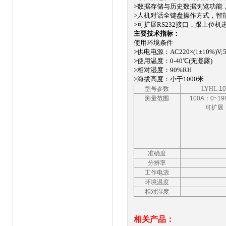
>数据存储与历史数据浏览功能，
>人机对话全键盘操作方式，智
>可扩展RS232接口，跟上位机
主要技术指标：
使用环境条件
>供电电源：AC220×(1±10%)V;
>使用温度：0-40℃(无凝露)
>相对湿度：90%RH
>海拔高度：小于1000米
型号参数
LYHL
-1
测量范围
100A：0
~
19
可扩展
准确度
分辨率
工作电源
环境温度
相对湿度
相关产品：