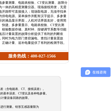
电参量测量、电能表校验、CT变比测量、故障分
为一体的高精度测量仪器。现场接线简便，无需
电开路即可直接接入；现场取电源，无须寻找单
的供电电源。菜单操作并配有汉字提示、多参量
示的液晶显示界面，人机对话界面友好，使用简
、快捷。多参量显示、电能表校验、CT变比测
、校验数据存储、真时钟、按键调节系数等功能
低压计量装置的故障分析提供了有利的判断依
，同时为电力部门查窃漏电、查找计量装置故
、正确计量、追补电量提供了有利的检测手段。
服务热线：400-027-1566
差（含电能表、CT、接线误差）。
的基本误差、CT变比及各种电参量。
出计量设备回路的故障。
的进行测量。钳形互感器量限为