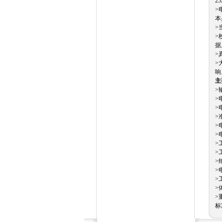
2
>
本
>
>
据
>
>
响
主
>
>
>
>
>
>
>
>
>
>
>
>
>
标准