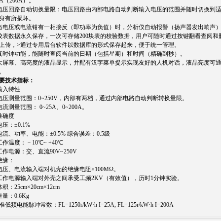
5A（200A）。
电压回路自动切换量限：电压回路由内部电路自动判断输入电压的范围并随时切换到
身有所损坏。
当电压或电流钳有一相接反（即功率为负值）时，分析仪自动报警（扬声器发出响声
校表数据永久保存，一次可存储200块表的校验数据，用户可随时通过按键翻看查阅和
上传，>通过专用后台软件以数据库的形式保存起来，便于统一管理。
真时钟功能，能随时查阅当前的日期（包括星期）和时间（精确到秒）。
大屏幕、高亮度的液晶显示，并配有汉字菜单提示实现友好的人机对话，液晶亮度可
。
要技术指标：
输入特性
电压测量范围：0~250V，内部有两档，通过内部电路自动判断转换量限。
电流测量范围： 0~25A、0~200A。
准确度
电压：±0.1%
电流、功率、电能：±0.5% 综合误差：0.5级
工作温度：－10℃~ +40℃
工作电源：交、直流90V~250V
绝缘：
电压、电流输入端对机壳的绝缘电阻≥100MΩ。
工作电源输入端对外壳之间承受工频2KV（有效值），历时1分钟实验。
体积：25cm×20cm×12cm
重量：0.6Kg
低频电能脉冲常数：FL=1250r/kW·h I=25A, FL=125r/kW·h I=200A