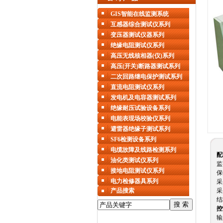
GIS智能在线监测系统
互感器综合测试仪系列
变压器测试仪器系列
绝缘电阻测试仪系列
高压无线核相器(仪)系列
高压(开关)断路器测试系列
二次回路继电保护测试系列
直流电阻测试仪系列
发电机及电容器测试系列
绝缘耐压试验设备系列
电能表现场校验仪系列
避雷器绝缘子测试系列
SF6检测设备系列
电缆故障及线路检测系列
配
油化类测试仪系列
监
接地电阻测试仪系列
保
电力检修器具系列
采
产品搜索
采
结
控
输