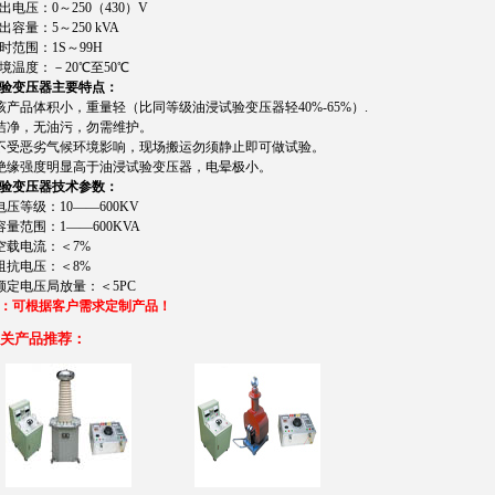
出电压：0～250（430）V
出容量：5～250 kVA
时范围：1S～99H
境温度：－20℃至50℃
验变压器主要特点：
该产品体积小，重量轻（比同等级油浸试验变压器轻40%-65%）.
洁净，无油污，勿需维护。
不受恶劣气候环境影响，现场搬运勿须静止即可做试验。
绝缘强度明显高于油浸试验变压器，电晕极小。
验变压器技术参数：
电压等级：10——600KV
容量范围：1——600KVA
空载电流：＜7%
阻抗电压：＜8%
额定电压局放量：＜5PC
：可根据客户需求定制产品！
关产品推荐：