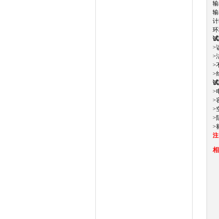
输
输
计
环
试
>
>
>
>
试
>
>
>
>
>
注
相